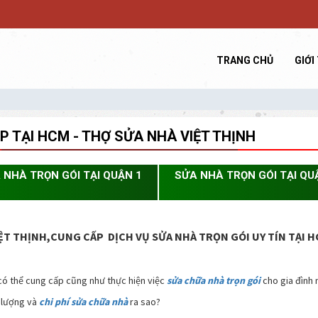
TRANG CHỦ
GIỚI
 TẠI HCM - THỢ SỬA NHÀ VIỆT THỊNH
 NHÀ TRỌN GÓI TẠI QUẬN 1
SỬA NHÀ TRỌN GÓI TẠI QU
ỆT THỊNH,CUNG CẤP DỊCH VỤ SỬA NHÀ TRỌN GÓI UY TÍN TẠI 
có thể cung cấp cũng như thực hiện việc
sửa chữa nhà trọn gói
cho gia đình 
t lượng và
chi phí sửa chữa nhà
ra sao?