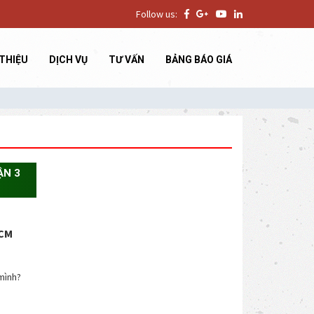
Follow us:
 THIỆU
DỊCH VỤ
TƯ VẤN
BẢNG BÁO GIÁ
ẬN 3
HCM
mình?