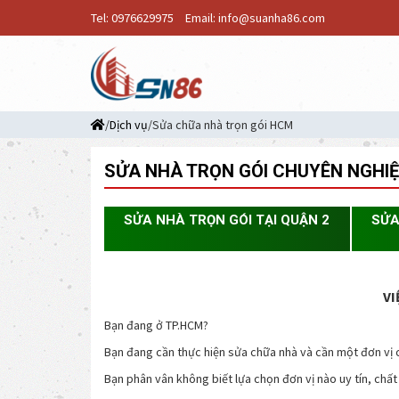
Tel: 0976629975
Email: info@suanha86.com
/
Dịch vụ
/Sửa chữa nhà trọn gói HCM
SỬA NHÀ TRỌN GÓI CHUYÊN NGHIỆP
SỬA NHÀ TRỌN GÓI TẠI QUẬN 2
SỬA
VI
Bạn đang ở TP.HCM?
Bạn đang cần thực hiện sửa chữa nhà và cần một đơn vị 
Bạn phân vân không biết lựa chọn đơn vị nào uy tín, chấ